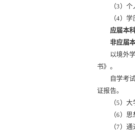
（
3）个
（
4）学
应届本
非应届
以境外
书》。
自学考
证报告。
（
5）大
（
6）
（
7）