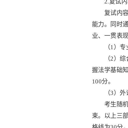
2.复试
复试内
能力。同时
业、一贯表
（
1）
（
2）
握法学基础
100分。
（
3）
考生随
束。以上三
格线为30分