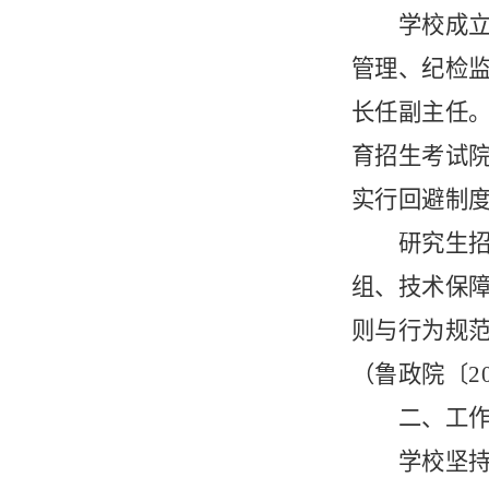
学校成
管理、纪检
长任副主任
育招生考试
实行回避制
研究生
组、技术保
则与行为规
（鲁政院〔2
二、工
学
校坚