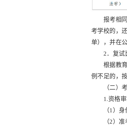
报考相
考
学
校的，
单），并在
2．复试
根据教
例不足的，
（二）
1.资格
（
1）身
（
2）准