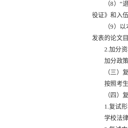
（
8）
役证》和入
（
9）
发表的论文
2.加分
加分政
（三）
按照考
（四）
1.复试
学校法